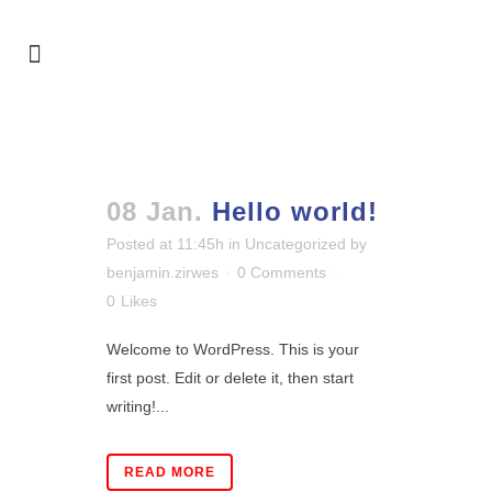
UNCATEGORIZED
08 Jan.
Hello world!
Posted at 11:45h
in
Uncategorized
by
benjamin.zirwes
0 Comments
0
Likes
Welcome to WordPress. This is your
first post. Edit or delete it, then start
writing!...
READ MORE